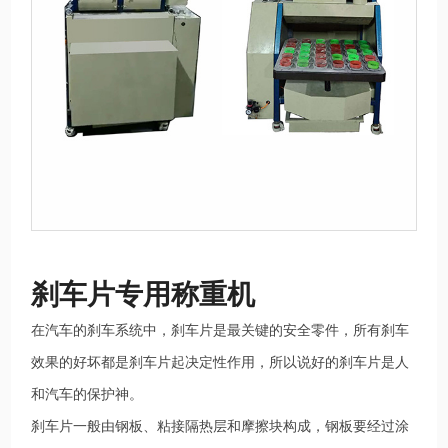
闻
资
讯
联
系
我
们
人
才
招
刹车片专用称重机
聘
在汽车的刹车系统中，刹车片是最关键的安全零件，所有刹车
效果的好坏都是刹车片起决定性作用，所以说好的刹车片是人
和汽车的保护神。
刹车片一般由钢板、粘接隔热层和摩擦块构成，钢板要经过涂