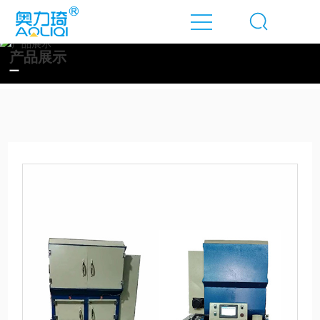
产品展示
网
站
首
页
关
于
我
们
产
品
展
示
新