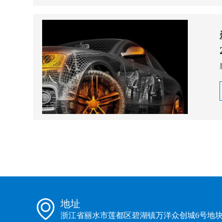
地址
浙江省丽水市莲都区碧湖镇万洋众创城6号地块